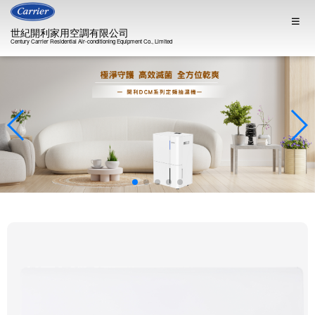
世紀開利家用空調有限公司
Century Carrier Residential Air-conditioning Equipment Co., Limited