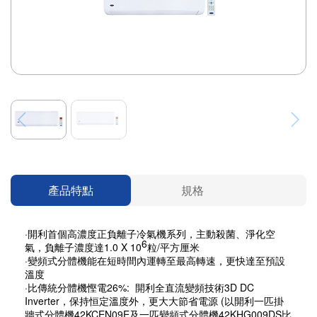
產品特點
規格
·開利首個高濃度正負離子冷氣機系列，主動殺菌、淨化空
6
氣，負離子濃度達1.0 X 10
粒/平方厘米
·變頻式分體機能在短時間內運轉至最高轉速，更快達至預設
溫度
·比傳統分體機慳電26%: 開利全直流變頻技術3D DC
Inverter，保持恒定溫度外，更大大節省電源 (以開利一匹掛
牆式分體機42KCEN09E及一匹變頻式分體機42KHG009DS比