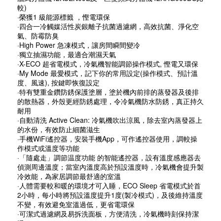
較)
·榮獲1 級能源標籤 ，慳電環保
·四合一冷觸媒活性炭銀離子抗菌過濾網，高效抗菌、淨化空
氣、防霉防臭
·High Power 急凍模式，讓房間瞬間變冷
·獨立抽濕功能，最適合潮濕天氣
·X-ECO 超省電模式，冷氣機智能調節操作模式, 慳電又環保
·My Mode 最愛模式，記下你的常用設定(操作模式、預計溫
度、風速), 按鍵即恢復設定
·特有雙重金鑽防銹保護塗層，塗於機內前排的蒸發器及後排
的散熱器，外殼更經防銹處理，令冷氣機防水防銹，真正持久
耐用
·自動清洗 Active Clean: 冷氣機吹出涼風，除去室內蒸發器上
的水份，有效防止細菌滋生
·手機WiFi遙控器，安裝手機App，可作遙控器使用，調較操
作模式或溫度等功能
·「隨處走」調節温度功能 的智能遙控器，設有溫度感應器去
偵測周邊溫度；當室內溫度高於預設溫度時，冷氣機會提升製
冷效能，為家居調節最舒適的室溫
·人體需要較和暖的環境才可入睡，ECO Sleep 省電模式於首
2小時，每小時將預設溫度提升1度(製冷模式)，及後維持溫度
不變，有效避免室溫過低，更省電環保
·可潔式過濾網及易拆洗面板，方便清洗，冷氣機時刻保持潔