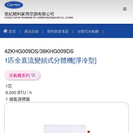
世紀開利家用空調有限公司
Century Carrier Residential Air-conditioning Equipment Co., Limited
首頁
|
產品目錄
|
開利家庭電器
|
分體式冷氣機
|
42KHG009DS/38KHG009DS
42KHG009DS/38KHG009DS
1匹全直流變頻式分體機[淨冷型]
冷氣機系列
·1
匹
·
9,000 BTU / h
·
1
級能源標籤