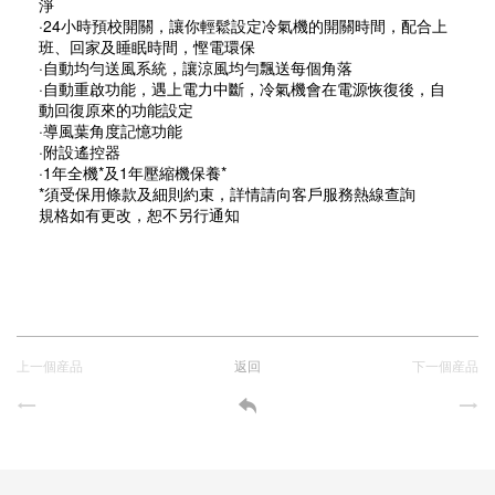
淨
·24小時預校開關，讓你輕鬆設定冷氣機的開關時間，配合上
班、回家及睡眠時間，慳電環保
·自動均勻送風系統，讓涼風均勻飄送每個角落
·自動重啟功能，遇上電力中斷，冷氣機會在電源恢復後，自
動回復原來的功能設定
·導風葉角度記憶功能
·附設遙控器
·1年全機*及1年壓縮機保養*
*須受保用條款及細則約束，詳情請向客戶服務熱線查詢
規格如有更改，恕不另行通知
上一個産品
返回
下一個産品