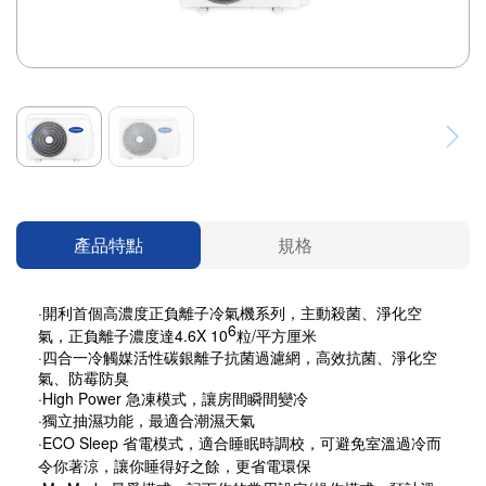
產品特點
規格
·開利首個高濃度正負離子冷氣機系列，主動殺菌、淨化空
6
氣，正負離子濃度達4.6X 10
粒/平方厘米
·四合一冷觸媒活性碳銀離子抗菌過濾網，高效抗菌、淨化空
氣、防霉防臭
·High Power 急凍模式，讓房間瞬間變冷
·獨立抽濕功能，最適合潮濕天氣
·ECO Sleep 省電模式，適合睡眠時調校，可避免室溫過冷而
令你著涼，讓你睡得好之餘，更省電環保