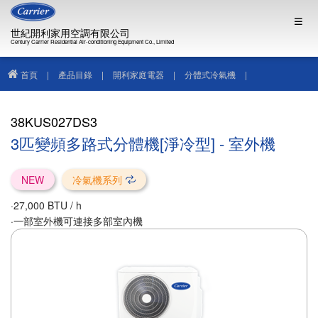
世紀開利家用空調有限公司
Century Carrier Residential Air-conditioning Equipment Co., Limited
首頁
|
產品目錄
|
開利家庭電器
|
分體式冷氣機
|
38KUS027DS3
38KUS027DS3
3匹變頻多路式分體機[淨冷型] - 室外機
NEW
冷氣機系列
·27,000 BTU / h
·一部室外機可連接多部室內機