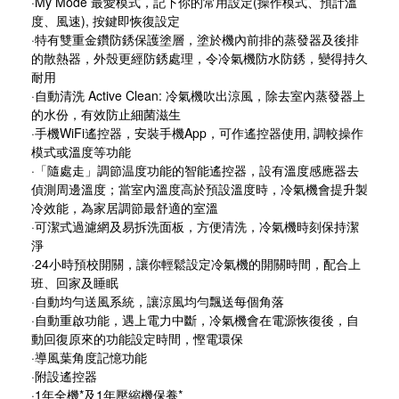
·My Mode 最愛模式，記下你的常用設定(操作模式、預計溫
度、風速), 按鍵即恢復設定
·特有雙重金鑽防銹保護塗層，塗於機內前排的蒸發器及後排
的散熱器，外殼更經防銹處理，令冷氣機防水防銹，變得持久
耐用
·自動清洗 Active Clean: 冷氣機吹出涼風，除去室內蒸發器上
的水份，有效防止細菌滋生
·手機WiFi遙控器，安裝手機App，可作遙控器使用, 調較操作
模式或溫度等功能
·「隨處走」調節温度功能的智能遙控器，設有溫度感應器去
偵測周邊溫度；當室內溫度高於預設溫度時，冷氣機會提升製
冷效能，為家居調節最舒適的室溫
·可潔式過濾網及易拆洗面板，方便清洗，冷氣機時刻保持潔
淨
·24小時預校開關，讓你輕鬆設定冷氣機的開關時間，配合上
班、回家及睡眠
·自動均勻送風系統，讓涼風均勻飄送每個角落
·自動重啟功能，遇上電力中斷，冷氣機會在電源恢復後，自
動回復原來的功能設定時間，慳電環保
·導風葉角度記憶功能
·附設遙控器
·1年全機*及1年壓縮機保養*