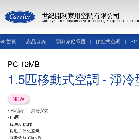
世紀開利家用空調有限公司
Century Carrier Residential Air-conditioning Equipment Co., Limit
首頁
|
產品目錄
|
開利家庭電器
|
移動式空調
|
PC
PC-12MB
1.5匹移動式空調 - 淨冷
NEW
·潮流設計，無需安裝
·1.5匹
·12,000 Btu/h
·負離子淨化空氣
·
能源效益 Class B