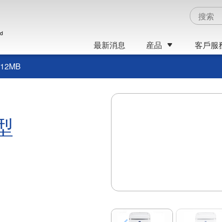
ed
最新消息
産品
客戶服
-12MB
型