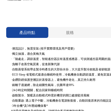
產品特點
規格
·潮流設計，無需安裝 (視乎實際環境及用戶需要)
·獨立抽濕，適合黃梅天氣
·
「隨處走」調節溫度，智能遙控器設有溫度感應器，可偵測遙控器周圍的溫
·負離子改善空氣質素，促進新陳代謝
·自動蒸發系統帶走製冷時產生的大部份水份，大大提升製冷效能及省卻能源
·ECO Sleep 省電模式最適合睡眠時使用，冷氣機會自動調節溫度，避免室
·金鑽防銹保護塗層設於蒸發器上，避免機件老化，真正持久耐用
·銀離子過濾網，除走細菌性氣味，抗菌率達99%
·24小時定時開關，配合回家和睡眠時間
·啟動製冷、製暖及自動模式時需於機背的開口處接駁排風喉
·自動重啟: 遇上電子中斷，冷氣機會在電源恢復後，自動回復原來的功能設
·3年全機*及5年壓縮機保養*