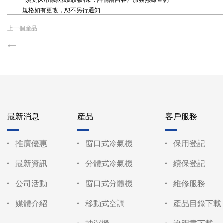
*須受保用條款及細則約束，詳情請向客戶服務熱線查詢
規格如有更改，恕不另行通知
上一個産品
最新消息
産品
客戶服務
推廣優惠
窗口式冷氣機
保用登記
最新資訊
分體式冷氣機
續保登記
公司活動
窗口式分體機
維修服務
媒體介紹
移動式空調
產品目錄下載
抽濕機
說明書下載