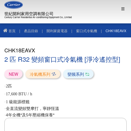
世紀開利家用空調有限公司
Century Carrier Residential Air-conditioning Equipment Co., Limited
首頁
|
產品目錄
|
開利家庭電器
|
窗口式冷氣機
|
CHK18EAVX
CHK18EAVX
2 匹 R32 變頻窗口式冷氣機 [淨冷遙控型]
NEW
冷氣機系列
孌频系列
·2匹
·17,600 BTU / h
·1 級能源標籤
·全直流變頻雙摩打，寧靜恆溫
4年全機*及5年壓縮機保養*
·