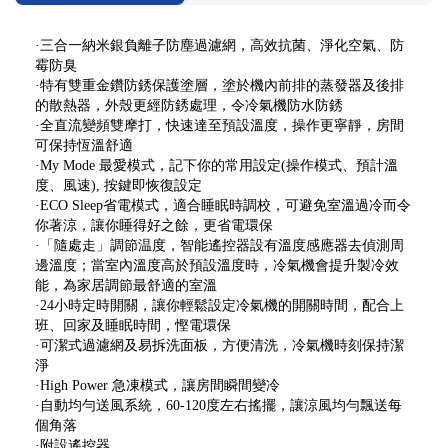
·三合一納米銀負離子防塵過濾網，高效抗菌、淨化空氣、防
霉防臭
·特有雙重金鑽防銹保護塗層，塗於機內前排的蒸發器及後排
的散熱器，外殼更經防銹處理，令冷氣機防水防銹
·全直流變頻雙摩打，快速達至預設溫度，操作更寧靜，房間
可保持恆溫舒適
·My Mode 最愛模式，記下你的常用設定(操作模式、預計溫
度、風速), 按鍵即恢復設定
·ECO Sleep省電模式，適合睡眠時調校，可避免室溫過冷而令
你著涼，讓你睡得好之餘，更省電環保
·「隨處走」調節温度，智能遙控器設有溫度感應器去偵測周
邊溫度；當室內溫度高於預設溫度時，冷氣機會提升製冷效
能，為家居調節最舒適的室溫
·24小時定時開關，讓你輕鬆設定冷氣機的開關時間，配合上
班、回家及睡眠時間，慳電環保
·可潔式過濾網及易拆洗面板，方便清洗，冷氣機時刻保持潔
淨
·High Power 急凍模式，讓房間瞬間變冷
·自動均勻送風系統，60-120度左右搖擺，讓涼風均勻飄送每
個角落
·附設遙控器