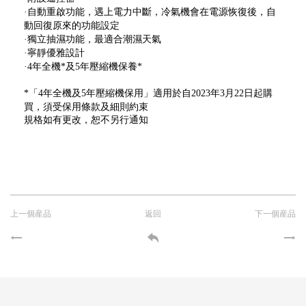
·自動重啟功能，遇上電力中斷，冷氣機會在電源恢復後，自
動回復原來的功能設定
·獨立抽濕功能，最適合潮濕天氣
·寧靜優雅設計
·4年全機*及5年壓縮機保養*
*「4年全機及5年壓縮機保用」適用於自2023年3月22日起購
買，須受保用條款及細則約束
規格如有更改，恕不另行通知
上一個産品
返回
下一個産品