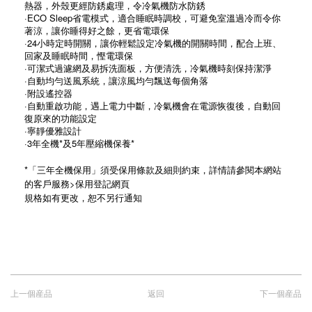
熱器，外殼更經防銹處理，令冷氣機防水防銹
·ECO Sleep省電模式，適合睡眠時調校，可避免室溫過冷而令你
著涼，讓你睡得好之餘，更省電環保
·24小時定時開關，讓你輕鬆設定冷氣機的開關時間，配合上班、
回家及睡眠時間，慳電環保
·可潔式過濾網及易拆洗面板，方便清洗，冷氣機時刻保持潔淨
·自動均勻送風系統，讓涼風均勻飄送每個角落
·附設遙控器
·自動重啟功能，遇上電力中斷，冷氣機會在電源恢復後，自動回
復原來的功能設定
·寧靜優雅設計
·3年全機*及5年壓縮機保養*
*「三年全機保用」須受保用條款及細則約束，詳情請參閱本網站
的客戶服務>保用登記網頁
規格如有更改，恕不另行通知
上一個産品
返回
下一個産品