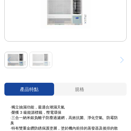
產品特點
規格
·獨立抽濕功能，最適合潮濕天氣
·榮獲 3 級能源標籤，慳電環保
·三合一納米銀負離子防塵過濾網，高效抗菌、淨化空氣、防霉防
臭
·特有雙重金鑽防銹保護塗層，塗於機內前排的蒸發器及後排的散