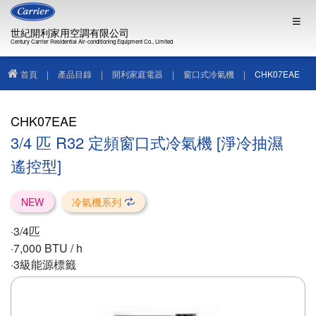
世紀開利家用空調有限公司
Century Carrier Residential Air-conditioning Equipment Co., Limited
首頁
|
產品目錄
|
開利家庭電器
|
窗口式冷氣機
|
CHK07EAE
CHK07EAE
3/4 匹 R32 定頻窗口式冷氣機 [淨冷抽濕
遙控型]
NEW
冷氣機系列
·3/4匹
·7,000 BTU / h
·3級能源標籤