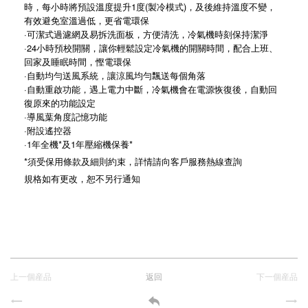
時，每小時將預設溫度提升1度(製冷模式)，及後維持溫度不變，
有效避免室溫過低，更省電環保
·可潔式過濾網及易拆洗面板，方便清洗，冷氣機時刻保持潔淨
·24小時預校開關，讓你輕鬆設定冷氣機的開關時間，配合上班、
回家及睡眠時間，慳電環保
·自動均勻送風系統，讓涼風均勻飄送每個角落
·自動重啟功能，遇上電力中斷，冷氣機會在電源恢復後，自動回
復原來的功能設定
·導風葉角度記憶功能
·附設遙控器
·1年全機*及1年壓縮機保養*
*須受保用條款及細則約束，詳情請向客戶服務熱線查詢
規格如有更改，恕不另行通知
上一個産品
返回
下一個産品