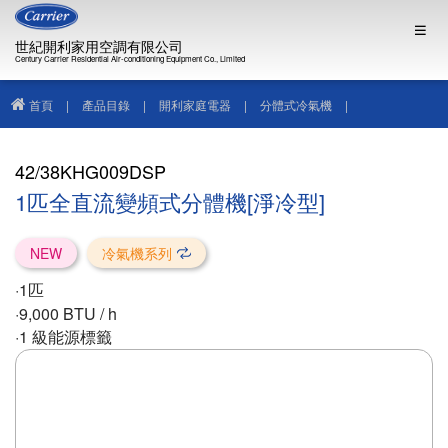
世紀開利家用空調有限公司
Century Carrier Residential Air-conditioning Equipment Co., Limited
首頁
|
產品目錄
|
開利家庭電器
|
分體式冷氣機
|
42/38KHG009DSP
42/38KHG009DSP
1匹全直流變頻式分體機[淨冷型]
NEW
冷氣機系列
·1匹
·9,000 BTU / h
·1 級能源標籤