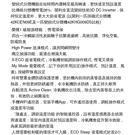
·變頻式分體機能在短時間內運轉至最高轉速，更快達至預設溫度
·比傳統分體機慳電26%: 開利全直流變頻技術3D DC Inverter，保
持恒定溫度外，更大大節省電源 (以開利一匹掛牆式分體機
42KCEN09E及一匹變頻式分體機42KHG009DS比較)
·榮獲1 級能源標籤 ，慳電環保
·四合一冷觸媒活性炭銀離子抗菌過濾網，高效抗菌、淨化空氣、
防霉防臭
·High Power 急凍模式，讓房間瞬間變冷
·獨立抽濕功能，最適合潮濕天氣
·X-ECO 超省電模式，冷氣機智能調節操作模式, 慳電又環保
·My Mode 最愛模式，記下你的常用設定(操作模式、預計溫度、風
速), 按鍵即恢復設定
·特有雙重金鑽防銹保護塗層，塗於機內前排的蒸發器及後排的散
熱器，外殼更經防銹處理，令冷氣機防水防銹，真正持久耐用
·自動清洗 Active Clean: 冷氣機吹出涼風，除去室內蒸發器上的水
份，有效防止細菌滋生
·手機WiFi遙控器，安裝手機App，可作遙控器使用，調較操作模式
或溫度等功能
·「隨處走」調節温度功能 的智能遙控器，設有溫度感應器去偵測
周邊溫度；當室內溫度高於預設溫度時，冷氣機會提升製冷效能，
為家居調節最舒適的室溫
·人體需要較和暖的環境才可入睡，ECO Sleep 省電模式於首2小