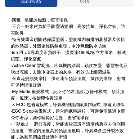
產品特點
規格
·榮獲1 級能源標籤，慳電環保
·三合一納米銀負離子防塵過濾網，高效抗菌、淨化空氣、防
霉防臭
·特有雙重金鑽防銹保護塗層，塗於機內前排的蒸發器及後排
的散熱器，外殼更經防銹處理，令冷氣機防水防銹
·ion PLUS高濃度正負離子，濃度達460萬粒/立方厘米，殺滅
細菌、淨化空氣
·Active Clean雪凝洗，冷氣機內結霜，鎖住灰塵，霜雪融化及
吹出涼風，去除冷凝器上的灰塵，有效防止細菌滋生
·全直流變頻雙摩打，快速達至預設溫度，操作更寧靜，房間
可保持恆溫舒適
·My Mode 最愛模式，記下你的常用設定(操作模式、預計溫
度、風速), 按鍵即恢復設定
·X-ECO 超省電模式，冷氣機智能調節操作模式, 慳電又環保
·ECO Sleep省電模式，適合睡眠時調校，可避免室溫過冷而
令你著涼，讓你睡得好之餘，更省電環保
·「隨處走」調節温度，智能遙控器設有溫度感應器去偵測周
邊溫度；當室內溫度高於預設溫度時，冷氣機會提升製冷效
能，為家居調節最舒適的室溫