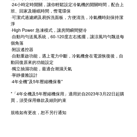
·24小時定時開關，讓你輕鬆設定冷氣機的開關時間，配合上
班、回家及睡眠時間，慳電環保
·可潔式過濾網及易拆洗面板，方便清洗，冷氣機時刻保持潔
淨
·High Power 急凍模式，讓房間瞬間變冷
·自動均勻送風系統，60-120度左右搖擺，讓涼風均勻飄送每
個角落
·附設遙控器
·自動重啟功能，遇上電力中斷，冷氣機會在電源恢復後，自
動回復原來的功能設定
·獨立抽濕功能，最適合潮濕天氣
·寧靜優雅設計
·4年全機*及5年壓縮機保養*
*「4年全機及5年壓縮機保用」適用於自2023年3月22日起購
買，須受保用條款及細則約束
規格如有更改，恕不另行通知