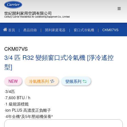
世紀開利家用空調有限公司
Century Carrier Residential Air-conditioning Equipment Co., Limited
首頁
|
產品目錄
|
開利家庭電器
|
窗口式冷氣機
|
CKM07VS
CKM07VS
3/4 匹 R32 變頻窗口式冷氣機 [淨冷遙控
型]
NEW
冷氣機系列
孌频系列
·3/4匹
·7,600 BTU / h
·1 級能源標籤
·ion PLUS 高濃度正負離子
4年全機*及5年壓縮機保養*
·