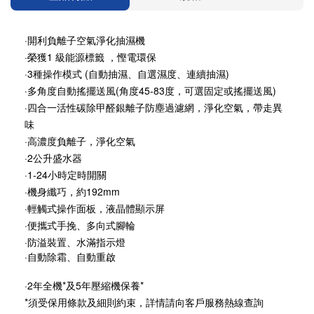
·開利負離子空氣淨化抽濕機
·榮獲1 級能源標籤 ，慳電環保
·3種操作模式 (自動抽濕、自選濕度、連續抽濕)
·多角度自動搖擺送風(角度45-83度，可選固定或搖擺送風)
·四合一活性碳除甲醛銀離子防塵過濾網，淨化空氣，帶走異
味
·高濃度負離子，淨化空氣
·2公升盛水器
·1-24小時定時開關
·機身纖巧，約192mm
·輕觸式操作面板，液晶體顯示屏
·便攜式手挽、多向式腳輪
·防溢裝置、水滿指示燈
·自動除霜、自動重啟
·2年全機*及5年壓縮機保養*
*須受保用條款及細則約束，詳情請向客戶服務熱線查詢