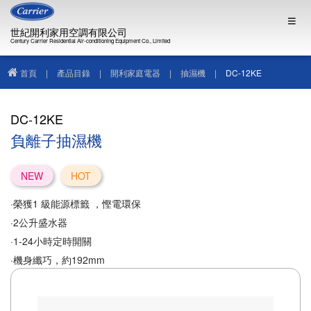
世紀開利家用空調有限公司
Century Carrier Residential Air-conditioning Equipment Co., Limited
首頁
|
產品目錄
|
開利家庭電器
|
抽濕機
|
DC-12KE
DC-12KE
負離子抽濕機
NEW
HOT
·榮獲1 級能源標籤 ，慳電環保
·2公升盛水器
·1-24小時定時開關
·機身纖巧，約192mm