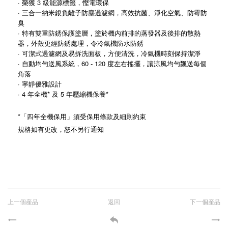
· 榮獲 3 級能源標籤，慳電環保
· 三合一納米銀負離子防塵過濾網，高效抗菌、淨化空氣、防霉防
臭
· 特有雙重防銹保護塗層，塗於機內前排的蒸發器及後排的散熱
器，外殼更經防銹處理，令冷氣機防水防銹
· 可潔式過濾網及易拆洗面板，方便清洗，冷氣機時刻保持潔淨
· 自動均勻送風系統，60 - 120 度左右搖擺，讓涼風均勻飄送每個
角落
· 寧靜優雅設計
· 4 年全機* 及 5 年壓縮機保養*
*「四年全機保用」須受保用條款及細則約束
規格如有更改，恕不另行通知
上一個産品
返回
下一個産品