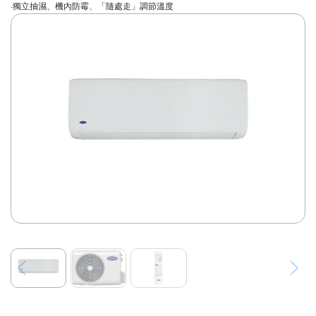
·獨立抽濕、機內防霉、「隨處走」調節溫度