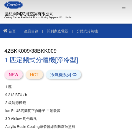
世紀開利家用空調有限公司
Century Carrier Residential Air-conditioning Equipment Co., Limited
首頁
|
產品目錄
|
開利家庭電器
|
分體式冷氣機
|
42BKK009/38BKK009
42BKK009/38BKK009
1 匹定頻式分體機[淨冷型]
NEW
HOT
冷氣機系列
·1 匹
·9,212 BTU / h
·2 級能源標籤
·ion PLUS高濃度正負離子 主動殺菌
·3D Airflow 均勻送風
·Acrylic Resin Coating蒸發器線圏防腐蝕塗層