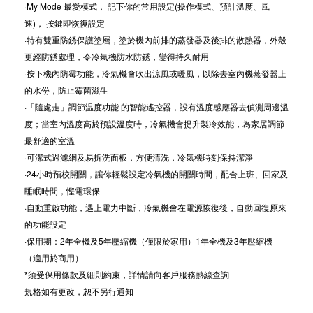
·My Mode 最愛模式， 記下你的常用設定(操作模式、預計溫度、風
速)， 按鍵即恢復設定
·特有雙重防銹保護塗層，塗於機內前排的蒸發器及後排的散熱器，外殼
更經防銹處理，令冷氣機防水防銹，變得持久耐用
·按下機內防霉功能，冷氣機會吹出涼風或暖風，以除去室內機蒸發器上
的水份，防止霉菌滋生
·「隨處走」調節温度功能 的智能遙控器，設有溫度感應器去偵測周邊溫
度；當室內溫度高於預設溫度時，冷氣機會提升製冷效能，為家居調節
最舒適的室溫
·可潔式過濾網及易拆洗面板，方便清洗，冷氣機時刻保持潔淨
·24小時預校開關，讓你輕鬆設定冷氣機的開關時間，配合上班、回家及
睡眠時間，慳電環保
·自動重啟功能，遇上電力中斷，冷氣機會在電源恢復後，自動回復原來
的功能設定
·保用期：2年全機及5年壓縮機（僅限於家用）1年全機及3年壓縮機
（適用於商用）
*須受保用條款及細則約束，詳情請向客戶服務熱線查詢
規格如有更改，恕不另行通知