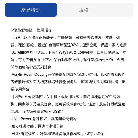
產品特點
規格
·2級能源標籤 ，慳電環保
·ion PLUS高濃度正負離子，主動殺菌，可有效去除塵埃、灰塵、煙
霧、花粉 顆粒，殺滅白色葡萄球菌達92%，潔淨空氣，保護一家人健康
·3D Airflow 均勻送風，具備4 Ways Auto Louver即「四向自動導風」功
能，可向四個方向(上下左右)自動調節送風，確保氣流均勻分佈，令房
間每個角落都感受到涼爽
·Acrylic Resin Coating蒸發器線圏防腐蝕塗層，特別採用水性環氧改性
丙烯酸烤漆對室內機蒸發器進行塗層處理，顯著增強其抗腐觸性能，延
長使用壽命
·手機Wi-Fi智能遙控，以手機下载應用程式，隨時隨地啟動家中冷氣
機，回家即享受清風送爽。更可調校操作模式、溫度，及自訂睡眠溫度
曲線。（需額外購買WiFi USB*）
·High Power 急凍模式，讓房間瞬間變冷
·獨立抽濕功能，最適合潮濕天氣
·ECO 省電模式， 冷氣機智能調節操作模式， 慳電又環保