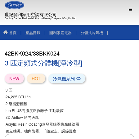
世紀開利家用空調有限公司
Century Carrier Residential Air-conditioning Equipment Co., Limited
首頁
|
產品目錄
|
開利家庭電器
|
分體式冷氣機
|
42BKK024/38BKK024
42BKK024/38BKK024
3 匹定頻式分體機[淨冷型]
NEW
HOT
冷氣機系列
·3 匹
·24,225 BTU / h
·2 級能源標籤
·ion PLUS高濃度正負離子 主動殺菌
·3D Airflow 均勻送風
·Acrylic Resin Coating蒸發器線圈防腐蝕塗層
·獨立抽濕、機內防霉、「隨處走」調節溫度