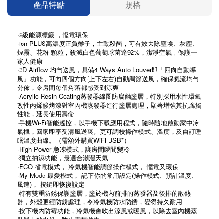
產品特點
規格
·2級能源標籤 ，慳電環保
·ion PLUS高濃度正負離子，主動殺菌，可有效去除塵埃、灰塵、
煙霧、花粉 顆粒，殺滅白色葡萄球菌達92%，潔淨空氣，保護一
家人健康
·3D Airflow 均勻送風，具備4 Ways Auto Louver即「四向自動導
風」功能，可向四個方向(上下左右)自動調節送風，確保氣流均勻
分佈，令房間每個角落都感受到涼爽
·Acrylic Resin Coating蒸發器線圏防腐蝕塗層，特別採用水性環氧
改性丙烯酸烤漆對室內機蒸發器進行塗層處理，顯著增強其抗腐觸
性能，延長使用壽命
·手機Wi-Fi智能遙控，以手機下载應用程式，隨時隨地啟動家中冷
氣機，回家即享受清風送爽。更可調校操作模式、溫度，及自訂睡
眠溫度曲線。（需額外購買WiFi USB*）
·High Power 急凍模式，讓房間瞬間變冷
·獨立抽濕功能，最適合潮濕天氣
·ECO 省電模式， 冷氣機智能調節操作模式， 慳電又環保
·My Mode 最愛模式， 記下你的常用設定(操作模式、預計溫度、
風速)， 按鍵即恢復設定
·特有雙重防銹保護塗層，塗於機內前排的蒸發器及後排的散熱
器，外殼更經防銹處理，令冷氣機防水防銹，變得持久耐用
·按下機內防霉功能，冷氣機會吹出涼風或暖風，以除去室內機蒸