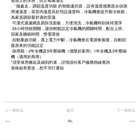
發器上的水份，防止霉菌滋生
·「隨處走」調節温度功能 的智能遙控器，設有溫度感應器去偵測
周邊溫度；當室內溫度高於預設溫度時，冷氣機會提升製冷效能，
為家居調節最舒適的室溫
·可潔式過濾網及易拆洗面板，方便清洗，冷氣機時刻保持潔淨
·24小時預校開關，讓你輕鬆設定冷氣機的開關時間，配合上班、
回家及睡眠時間，慳電環保
·自動重啟功能，遇上電力中斷，冷氣機會在電源恢復後，自動回
復原來的功能設定
·保用期：2年全機及5年壓縮機（僅限於家用）1年全機及3年壓縮
機（適用於商用）
*須受保用條款及細則約束，詳情請向客戶服務熱線查詢
規格如有更改，恕不另行通知
上一個産品
返回
下一個産品