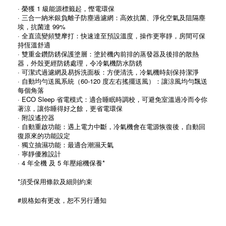
· 榮獲 1 級能源標籤起，慳電環保
· 三合一納米銀負離子防塵過濾網：高效抗菌、淨化空氣及阻隔塵
埃，抗菌達 99%
· 全直流變頻雙摩打：快速達至預設溫度，操作更寧靜，房間可保
持恆溫舒適
· 雙重金鑽防銹保護塗層：塗於機內前排的蒸發器及後排的散熱
器，外殼更經防銹處理，令冷氣機防水防銹
· 可潔式過濾網及易拆洗面板：方便清洗，冷氣機時刻保持潔淨
· 自動均勻送風系統（60-120 度左右搖擺送風）：讓涼風均勻飄送
每個角落
· ECO Sleep 省電模式：適合睡眠時調校，可避免室溫過冷而令你
著涼，讓你睡得好之餘，更省電環保
· 附設遙控器
· 自動重啟功能：遇上電力中斷，冷氣機會在電源恢復後，自動回
復原來的功能設定
· 獨立抽濕功能：最適合潮濕天氣
· 寧靜優雅設計
· 4 年全機
及 5 年壓縮機保養*
*須受保用條款及細則約束
#規格如有更改，恕不另行通知