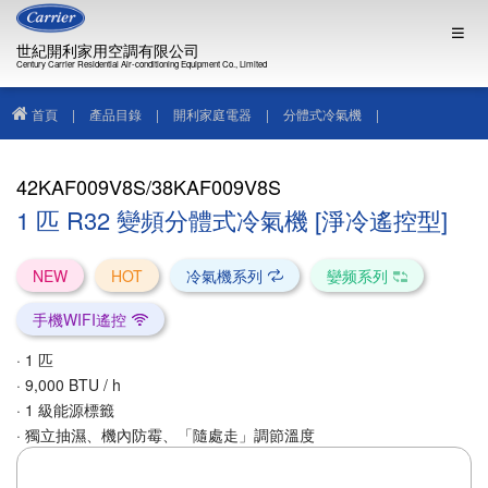
世紀開利家用空調有限公司
Century Carrier Residential Air-conditioning Equipment Co., Limited
首頁
|
產品目錄
|
開利家庭電器
|
分體式冷氣機
|
42KAF009V8S/38KAF009V8S
42KAF009V8S/38KAF009V8S
1 匹 R32 變頻分體式冷氣機 [淨冷遙控型]
NEW
HOT
冷氣機系列
孌频系列
手機WIFI遙控
· 1 匹
· 9,000 BTU / h
· 1 級能源標籤
· 獨立抽濕、機內防霉、「隨處走」調節溫度