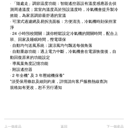
· 「隨處走
」調節温度功能
：
智能遙控器設有溫度感應器去偵
測周邊溫度；當室內溫度高於預設溫度時，冷氣機會提升製冷
效能，為家居調節最舒適的室溫
· 可潔式過濾網及易拆洗面板
：
方便清洗，冷氣機時刻保持潔
淨
· 24 小時預校開關
：
讓你輕鬆設定冷氣機的開關時間，配合上
班、回家及睡眠時間
，慳電環保
· 自動均勻送風系統
：
讓涼風均勻飄送每個角落
· 自動重啟功能
：
遇上電力中斷，冷氣機會在電源恢復後，自
動回復原來的功能設定
· 導風葉角度記憶功能
· 附設遙控器
· 2 年全機* 及 3 年壓縮機保養*
*須受保用條款及細則約束，詳情請向客戶服務熱線查詢
規格如有更改，恕不另行通知
上一個産品
返回
下一個産品