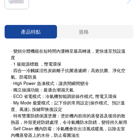
產品特點
規格
· 變頻分體機能在短時間內運轉至最高轉速，更快達至預設溫
度
· 1 級能源標籤 ，慳電環保
· 四合一冷觸媒活性炭銀離子抗菌過濾網：高效抗菌、淨化空
氣、防霉防臭
· High Power 急凍模式
：
讓房間瞬間變冷
· 獨立抽濕功能
：
最適合潮濕天氣
· ECO 省電模式
：
冷氣機智能調節操作模式, 慳電又環保
· My Mode 最愛模式
：
記
下你的常用設定(操作模式、預計溫
度、風速), 按鍵即恢復設定
· 特有雙重防銹保護塗層
：
塗於機內前排的蒸發器及後排的散
熱器，外殼更經防銹處理，令冷氣機防水防銹，變得持久耐用
·
Self Clean
機內防霉
：
冷氣機會吹出涼風或暖風，以除去室
內機蒸發器上的水份，防止霉菌滋生