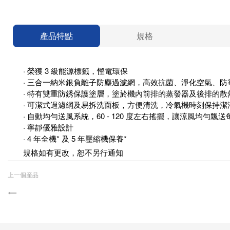
產品特點
規格
· 榮獲 3 級能源標籤，慳電環保
· 三合一納米銀負離子防塵過濾網，高效抗菌、淨化空氣、防
· 特有雙重防銹保護塗層，塗於機內前排的蒸發器及後排的
· 可潔式過濾網及易拆洗面板，方便清洗，冷氣機時刻保持潔
· 自動均勻送風系統，60 - 120 度左右搖擺，讓涼風均勻飄
· 寧靜優雅設計
· 4 年全機* 及 5 年壓縮機保養*
規格如有更改，恕不另行通知
上一個産品