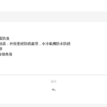
霉防臭
散熱器，外殼更經防銹處理，令冷氣機防水防銹
淨
送每個角落
返回