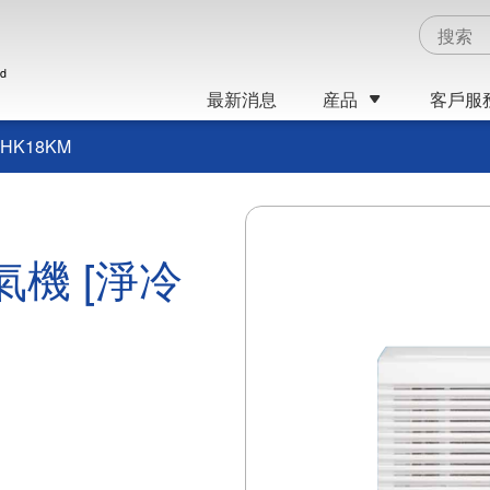
ed
最新消息
産品
客戶服
HK18KM
氣機 [淨冷