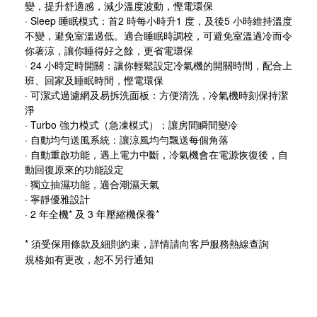
變，提升舒適感，減少溫度波動，慳電環保
· Sleep 睡眠模式：首2 時每小時升1 度，及後5 小時維持溫度
不變，避免室溫過低。適合睡眠時調校，可避免室溫過冷而令
你著涼，讓你睡得好之餘，更省電環保
· 24 小時定時開關：讓你輕鬆設定冷氣機的開關時間，配合上
班、回家及睡眠時間，慳電環保
· 可潔式過濾網及易拆洗面板：方便清洗，冷氣機時刻保持潔
淨
· Turbo 強力模式（急凍模式）：讓房間瞬間變冷
· 自動均勻送風系統：讓涼風均勻飄送每個角落
· 自動重啟功能，遇上電力中斷，冷氣機會在電源恢復後，自
動回復原來的功能設定
· 獨立抽濕功能，適合潮濕天氣
· 寧靜優雅設計
· 2 年全機* 及 3 年壓縮機保養*
* 須受保用條款及細則約束，詳情請向客戶服務熱線查詢
規格如有更改，恕不另行通知