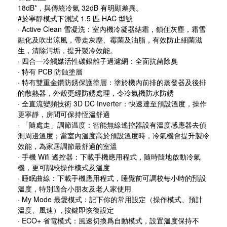
18dB*，與傳統冷氣 32dB 有明顯差異。
#於寧靜模式下測試 1.5 匹 HAC 型號
· Active Clean 雪凝洗：室內機冷凝器結霜，鎖住灰塵，霜雪
融化及吹出涼風，帶走灰塵、霉菌及油脂，有效防止細菌滋
生，清除污垢，提升製冷效能。
·
四合一冷觸媒活性碳銀離子過濾網：全面抗菌除臭
·
特有
PCB 防蝕塗層
·
特有雙重金鑽防銹保護塗層
：
塗於機內前排的蒸發器及後排
的散熱器，外殼更經防銹處理，令冷氣機防水防銹
·
全直流變頻技術 3D DC Inverter：快速達至預設溫度，操作
更寧靜，房間可保持恆溫舒適
· 「隨處走」調節温度：智能無線遙控器設有溫度感應器去偵
測周邊溫度；當室內溫度高於預設溫度時，冷氣機會提升製冷
效能，為家居調節最舒適的室溫
·
手機 Wifi 遙控器：下載手機應用程式，隨時隨地啟動冷氣
機，更可調校操作模式及溫度
· 睡眠曲線：下載手機應用程式，睡覺前可調校每小時的預設
溫度，特別適合小朋友及老人家使用
· My Mode 最愛模式：記下你的常用設定（操作模式、預計
溫度、風速）, 按鍵即恢復設定
· ECO+ 省電模式：風速切換爲自動模式，設置溫度保持不