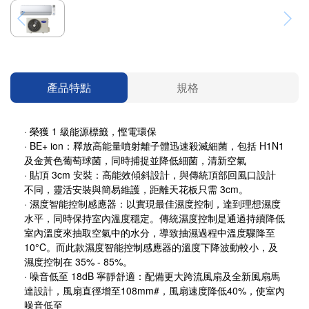
產品特點
規格
·
榮獲 1 級能源標籤，慳電環保
· BE+
ion：
釋放高能量噴射離子體
迅速殺滅細菌，包括
H1N1
及金黃色葡萄
球菌
，
同時
捕捉並降低細菌，清新空氣
· 貼頂 3cm 安裝：高能效傾斜設計，與傳統頂部回風口設計
不同，靈活安裝與簡易維護，距離天花板只需 3cm。
·
濕度智能控制感應器
：以實現最佳濕度控制，達到理想濕度
水平，同時保持室內溫度穩定。傳統濕度控制是通過持續降低
室內溫度來抽取空氣中的水分，導致抽濕過程中溫度驟降至
10°C。而此款濕度智能控制感應器的溫度下降波動較小，及
濕度控制在 35% - 85%。
· 噪音低至 18dB 寧靜舒適：配備更大跨流風扇及全新風扇馬
達設計，風扇直徑增至108mm#，風扇速度降低40%，使室內
噪音低至