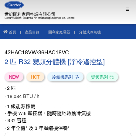
世紀開利家用空調有限公司
Century Carrier Residential Air-conditioning Equipment Co., Limited
首頁
|
產品目錄
|
開利家庭電器
|
分體式冷氣機
|
42HAC18VW/36HAC18VC
42HAC18VW/36HAC18VC
2 匹 R32 變頻分體機 [淨冷遙控型]
NEW
HOT
冷氣機系列
孌频系列
· 2
匹
· 18,084
BTU / h
·
1
級能源標籤
· 手機 Wifi 遙控器，隨時隨地啟動冷氣機
· R32 雪
種
· 2 年全機* 及 3 年壓縮機保養*