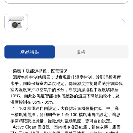
產品特點
規格
·
榮獲 1 級能源標籤，慳電環保
·
濕度智能控制感應器
：以實現最佳濕度控制，達到理想濕度
水平，同時保持室內溫度穩定。傳統濕度控制是通過持續降低
室內溫度來抽取空氣中的水分，導致抽濕過程中溫度驟降至
10°C。而此款濕度智能控制感應器的溫度下降波動較小，及
濕度控制在 35% - 85%。
· 1 - 100 檔風速自由設定：大多數冷氣機僅提供低、中、高
三檔風速選擇，開利則帶來 1 至 100 檔風速自由設定，讓您
按需精確調控風量，從微風到強勁氣流，皆可自如設定。
· Active Clean 雪凝洗：室內機冷凝器結霜，鎖住灰塵，霜雪
融化及吹出涼風，帶走灰塵、霉菌及油脂，有效防止細菌滋