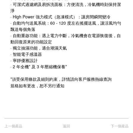
· 可潔式過濾網及易拆洗面板：方便清洗，冷氣機時刻保持潔
淨
· High Power 強力模式（急凍模式）：讓房間瞬間變冷
· 自動均勻送風系統：60 - 120 度左右搖擺送風，讓涼風均勻
飄送每個角落
· 自動重啟功能：遇上電力中斷，冷氣機會在電源恢復後，自
動回復原來的功能設定
· 獨立抽濕功能，適合潮濕天氣
· 智能電子感溫器
· 寧靜優雅設計
· 2 年全機* 及 3 年壓縮機保養*
*須受保用條款及細則約束，詳情請向客戶服務熱線查詢
規格如有更改，恕不另行通知
上一個産品
返回
下一個産品