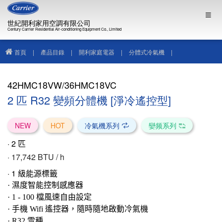
世紀開利家用空調有限公司
Century Carrier Residential Air-conditioning Equipment Co., Limited
首頁
|
產品目錄
|
開利家庭電器
|
分體式冷氣機
|
42HMC18VW/36HMC18VC
42HMC18VW/36HMC18VC
2 匹 R32 變頻分體機 [淨冷遙控型]
NEW
HOT
冷氣機系列
孌频系列
· 2
匹
· 17,742
BTU / h
·
1
級能源標籤
· 濕度智能控制感應器
· 1 - 100 檔風速自由設定
· 手機 Wifi 遙控器，隨時隨地啟動冷氣機
· R32 雪
種