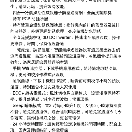
生，清除污垢，提升製冷效能。
·
四合一冷觸媒活性碳銀離子防塵過濾網：全面抗菌除臭
·
特有
PCB 防蝕塗層
·
特有雙重金鑽防銹保護塗層
：
塗於機內前排的蒸發器及後排
的散熱器，外殼更經防銹處理，令冷氣機防水防銹
·
全直流變頻技術 3D DC Inverter：快速達至預設溫度，操作
更寧靜，房間可保持恆溫舒適
· 「隨處走」調節温度：智能無線遙控器設有溫度感應器去偵
測周邊溫度；當室內溫度高於預設溫度時，冷氣機會提升製冷
效能，為家居調節最舒適的室溫
·
手機 Wifi 遙控器：下載手機應用程式，隨時隨地啟動冷氣
機，更可調校操作模式及溫度
· 睡眠曲線：下載手機應用程式，睡覺前可調校每小時的預設
溫度，特別適合小朋友及老人家使用
· ECO+ 超省電模式：風速切換爲自動模
式，設置溫度保持
不
變，提升舒適感，
減少溫度波動，慳
電環保
· Sleep 睡眠模式：首2 時每小時升1 度，及後5 小時維持溫度
不變，避免室溫過低。適合睡眠時調校，可避免室溫過冷而令
你著涼，讓你睡得好之餘，更省電環保
· 24 小時定時開關：讓你輕鬆設定冷氣機的開關時間，配合上
班、回家及睡眠時間，慳電環保