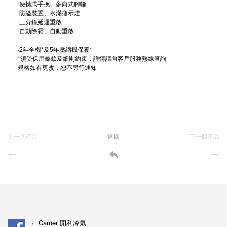
·便攜式手挽、多向式腳輪
·防溢裝置、水滿指示燈
·三分鐘延遲重啟
·自動除霜、自動重啟
·2年全機*及5年壓縮機保養*
*須受保用條款及細則約束，詳情請向客戶服務熱線查詢
規格如有更改，恕不另行通知
上一個産品
返回
下一個産品
Carrier 開利冷氣