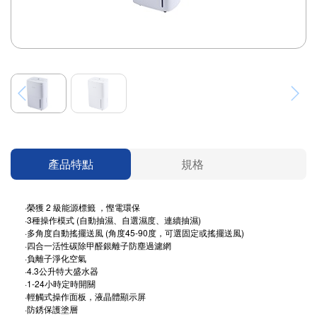
產品特點
規格
·榮獲 2 級能源標籤 ，慳電環保
·3種操作模式 (自動抽濕、自選濕度、連續抽濕)
·多角度自動搖擺送風 (角度45-90度，可選固定或搖擺送風)
·四合一活性碳除甲醛銀離子防塵過濾網
·負離子淨化空氣
·4.3公升特大盛水器
·1-24小時定時開關
·輕觸式操作面板，液晶體顯示屏
·防銹保護塗層