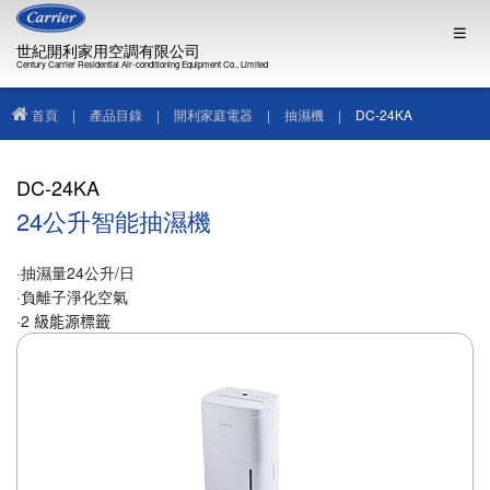
世紀開利家用空調有限公司
Century Carrier Residential Air-conditioning Equipment Co., Limited
首頁
|
產品目錄
|
開利家庭電器
|
抽濕機
|
DC-24KA
DC-24KA
24公升智能抽濕機
·抽濕量24公升/日
·
負離子淨化空氣
·2
級能源標籤