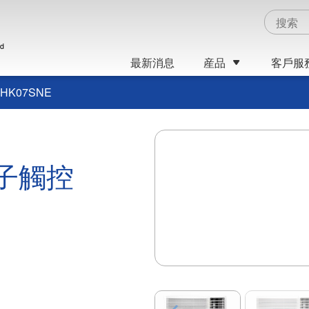
ed
最新消息
産品
客戶服
HK07SNE
電子觸控