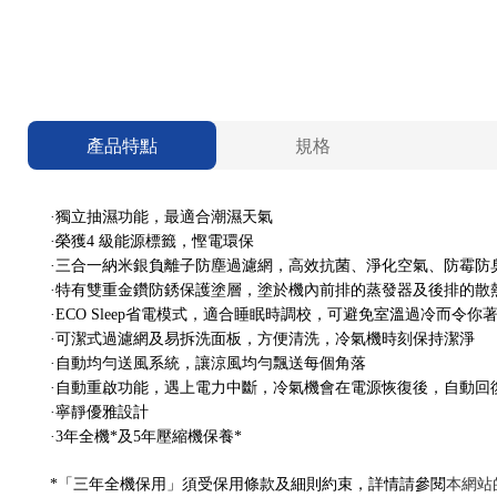
產品特點
規格
·獨立抽濕功能，最適合潮濕天氣
·榮獲4 級能源標籤，慳電環保
·三合一納米銀負離子防塵過濾網，高效抗菌、淨化空氣、防霉防
·特有雙重金鑽防銹保護塗層，塗於機內前排的蒸發器及後排的散
·ECO Sleep省電模式，適合睡眠時調校，可避免室溫過冷而令
·可潔式過濾網及易拆洗面板，方便清洗，冷氣機時刻保持潔淨
·自動均勻送風系統，讓涼風均勻飄送每個角落
·自動重啟功能，遇上電力中斷，冷氣機會在電源恢復後，自動回
·寧靜優雅設計
·3年全機*及5年壓縮機保養*
*「三年全機保用」須受保用條款及細則約束，詳情請
參閱
本網站