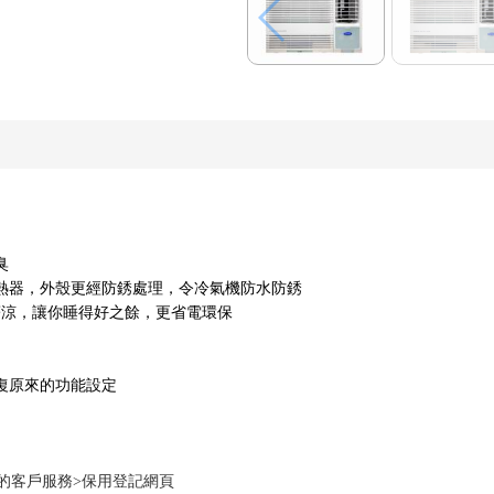
臭
熱器，外殼更經防銹處理，令冷氣機防水防銹
你著涼，讓你睡得好之餘，更省電環保
復原來的功能設定
的客戶服務>保用登記網頁