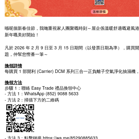
喺呢個新春佳節，我哋重視家人團聚嘅時刻～屋企係溫暖舒適嘅避風
新年嘅美好開始！
凡於 2026 年 2 月 9 日至 3 月 15 日期間（以發票日期為準），購買開利 (Carrier) DCM 系列三合一正負離子空氣淨化抽濕機，即可獲贈 HK$50 電子超市禮券！除咗解決
題，仲幫您慳番一筆
～
換領詳情
每購買 1 部開利 (Carrier) DCM 系列三合一正負離子空氣淨化抽濕
換領方法
步驟 1：聯絡 Easy Trade 禮品換領中心
- 方法 1：WhatsApp (852) 9088 5633
- 方法 2：掃描下方的二維碼
- 方法 3：點擊鏈接
https://wa.me/85290885633