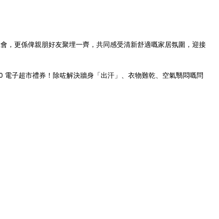
機會，更係俾親朋好友聚埋一齊，共同感受清新舒適嘅家居氛圍，迎接