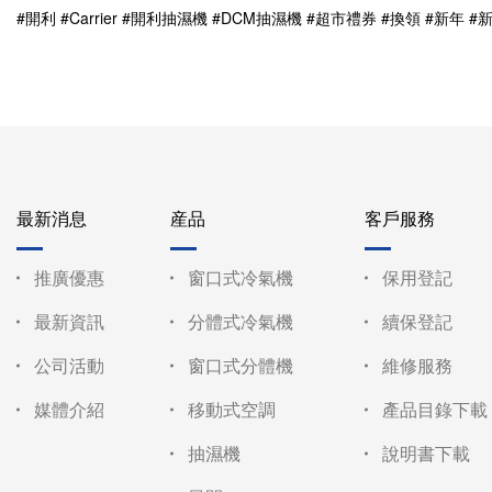
#開利 #Carrier #開利抽濕機 #DCM抽濕機 #超市禮券 #換領 #新年 
最新消息
産品
客戶服務
推廣優惠
窗口式冷氣機
保用登記
最新資訊
分體式冷氣機
續保登記
公司活動
窗口式分體機
維修服務
媒體介紹
移動式空調
產品目錄下載
抽濕機
說明書下載