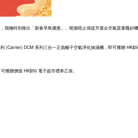
港，我哋特別推出「新春早鳥優惠」。呢個唔止係提升屋企空氣質素嘅好
牆身「出汗」、衣物難乾、空氣翳悶嘅問
機，可獲贈價值 HK$50 電子超市禮券乙張。