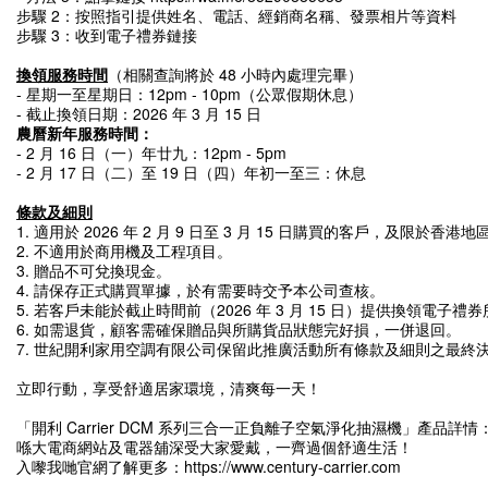
步驟 2：按照指引提供姓名、電話、經銷商名稱、發票相片等資料
步驟 3：收到電子禮券鏈接
換領服務時間
（相關查詢將於 48 小時內處理完畢）
- 星期一至星期日：12pm - 10pm（公眾假期休息）
- 截止換領日期：2026 年 3 月 15 日
農曆新年服務時間：
- 2 月 16 日（一）年廿九：12pm - 5pm
- 2 月 17 日（二）至 19 日（四）年初一至三：休息
條款及細則
1. 適用於 2026 年 2 月 9 日至 3 月 15 日購買的客戶，及限於香港地
2. 不適用於商用機及工程項目。
3. 贈品不可兌換現金。
4. 請保存正式購買單據，於有需要時交予本公司查核。
5. 若客戶未能於截止時間前（2026 年 3 月 15 日）提供換領電
6. 如需退貨，顧客需確保贈品與所購貨品狀態完好損，一併退回。
7. 世紀開利家用空調有限公司保留此推廣活動所有條款及細則之最終
立即行動，享受舒適居家環境，清爽每一天！
「開利 Carrier DCM 系列三合一正負離子空氣淨化抽濕機」產品詳情
喺大電商網站及電器舖深受大家愛戴，一齊過個舒適生活！
入嚟我哋官網了解更多：
https://www.century-carrier.com