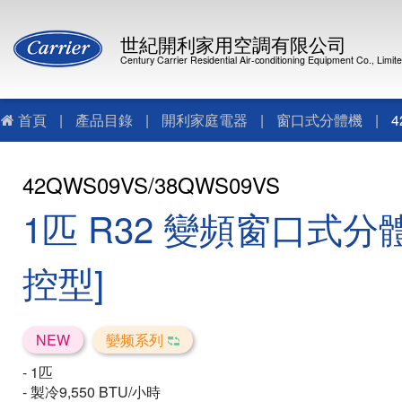
世紀開利家用空調有限公司
Century Carrier Residential Air-conditioning Equipment Co., Limit
首頁
|
產品目錄
|
開利家庭電器
|
窗口式分體機
|
4
42QWS09VS/38QWS09VS
1匹 R32 變頻窗口式分
控型]
NEW
孌频系列
- 1匹
- 製冷9,550 BTU/小時