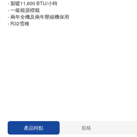
- 製暖11,600 BTU/小時
- 一級能源標籤
- 兩年全機及兩年壓縮機保用
- R32雪種
產品特點
規格