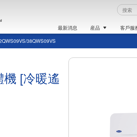
ed
最新消息
産品
客戶服
2QWS09VS/38QWS09VS
體機 [冷暖遙