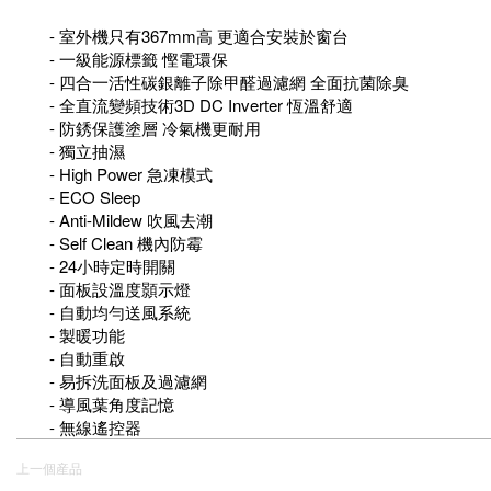
- 室外機只有367mm高 更適合安裝於窗台
- 一級能源標籤 慳電環保
- 四合一活性碳銀離子除甲醛過濾網 全面抗菌除臭
- 全直流變頻技術3D DC Inverter 恆溫舒適
- 防銹保護塗層 冷氣機更耐用
- 獨立抽濕
- High Power 急凍模式
- ECO Sleep
- Anti-Mildew 吹風去潮
- Self Clean 機內防霉
- 24小時定時開關
- 面板設溫度顥示燈
- 自動均勻送風系統
- 製暖功能
- 自動重啟
- 易拆洗面板及過濾網
- 導風葉角度記憶
- 無線遙控器
上一個産品