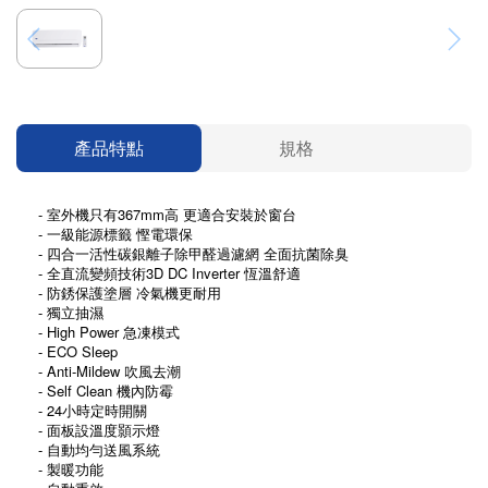
產品特點
規格
- 室外機只有367mm高 更適合安裝於窗台
- 一級能源標籤 慳電環保
- 四合一活性碳銀離子除甲醛過濾網 全面抗菌除臭
- 全直流變頻技術3D DC Inverter 恆溫舒適
- 防銹保護塗層 冷氣機更耐用
- 獨立抽濕
- High Power 急凍模式
- ECO Sleep
- Anti-Mildew 吹風去潮
- Self Clean 機內防霉
- 24小時定時開關
- 面板設溫度顥示燈
- 自動均勻送風系統
- 製暖功能