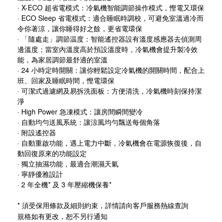
· X-ECO 超省電模式：冷氣機智能調節操作模式，慳電又環保
· ECO Sleep 省電模式：適合睡眠時調校，可避免室溫過冷而
令你著涼，讓你睡得好之餘，更省電環保
· 「隨處走」調節温度：智能遙控器設有溫度感應器去偵測周
邊溫度；當室內溫度高於預設溫度時，冷氣機會提升製冷效
能，為家居調節最舒適的室溫
· 24 小時定時開關：讓你輕鬆設定冷氣機的開關時間，配合上
班、回家及睡眠時間，慳電環保
· 可潔式過濾網及易拆洗面板：方便清洗，冷氣機時刻保持潔
淨
· High Power 急凍模式：讓房間瞬間變冷
· 自動均勻送風系統：讓涼風均勻飄送每個角落
· 附設遙控器
· 自動重啟功能，遇上電力中斷，冷氣機會在電源恢復後，自
動回復原來的功能設定
· 獨立抽濕功能，最適合潮濕天氣
· 寧靜優雅設計
· 2 年全機* 及 3 年壓縮機保養*
* 須受保用條款及細則約束，詳情請向客戶服務熱線查詢
規格如有更改，恕不另行通知