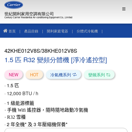
世紀開利家用空調有限公司
Century Carrier Residential Air-conditioning Equipment Co., Limited
首頁
|
產品目錄
|
開利家庭電器
|
分體式冷氣機
|
42KHE012V8S/38KHE012V8S
42KHE012V8S/38KHE012V8S
1.5 匹 R32 變頻分體機 [淨冷遙控型]
NEW
HOT
冷氣機系列
孌频系列
· 1.5
匹
· 12
,000 BTU / h
·
1
級能源標籤
· 手機 Wifi 遙控器，隨時隨地啟動冷氣機
· R32 雪
種
· 2 年全機* 及 3 年壓縮機保養*