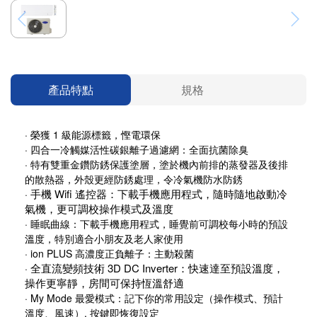
產品特點
規格
·
榮獲 1 級能源標籤，慳電環保
·
四合一冷觸媒活性碳銀離子過濾網：全面抗菌除臭
·
特有雙重金鑽防銹保護塗層，塗於機內前排的蒸發器及後排
的散熱器，外殼更經防銹處理，令冷氣機防水防銹
手機 Wifi 遙控器：下載手機應用程式，隨時隨地啟動冷
·
氣機，更可調校操作模式及溫度
· 睡眠曲線：下載手機應用程式，睡覺前可調校每小時的預設
溫度，特別適合小朋友及老人家使用
·
ion PLUS 高濃度正負離子：主動殺菌
全直流變頻技術 3D DC Inverter：快速達至預設溫度，
·
操作更寧靜，房間可保持恆溫舒適
· My Mode 最愛模式：記下你的常用設定（操作模式、預計
溫度、風速）, 按鍵即恢復設定