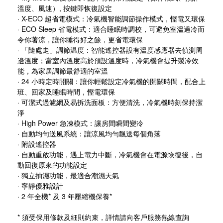
溫度、風速）, 按鍵即恢復設定
· X-ECO 超省電模式：冷氣機智能調節操作模式，慳電又環保
· ECO Sleep 省電模式：適合睡眠時調校，可避免室溫過冷而
令你著涼，讓你睡得好之餘，更省電環保
· 「隨處走」調節温度：智能遙控器設有溫度感應器去偵測周
邊溫度；當室內溫度高於預設溫度時，冷氣機會提升製冷效
能，為家居調節最舒適的室溫
· 24 小時定時開關：讓你輕鬆設定冷氣機的開關時間，配合上
班、回家及睡眠時間，慳電環保
· 可潔式過濾網及易拆洗面板：方便清洗，冷氣機時刻保持潔
淨
· High Power 急凍
模式：讓房間瞬間變冷
· 自動均勻送風系統：讓涼風均勻飄送每個角落
· 附設遙控器
· 自動重啟功能，遇上電力中斷，冷氣機會在電源恢復後，自
動回復原來的功能設定
· 獨立抽濕功能，最適合潮濕天氣
· 寧靜優雅設計
· 2 年全機* 及 3 年壓縮機保養*
* 須受保用條款及細則約束，詳情請向客戶服務熱線查詢