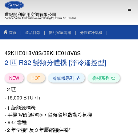
世紀開利家用空調有限公司
Century Carrier Residential Air-conditioning Equipment Co., Limited
首頁
|
產品目錄
|
開利家庭電器
|
分體式冷氣機
|
42KHE018V8S/38KHE018V8S
42KHE018V8S/38KHE018V8S
2 匹 R32 變頻分體機 [淨冷遙控型]
NEW
HOT
冷氣機系列
孌频系列
· 2
匹
· 18
,000 BTU / h
·
1
級能源標籤
· 手機 Wifi 遙控器，隨時隨地啟動冷氣機
· R32 雪
種
· 2 年全機* 及 3 年壓縮機保養*