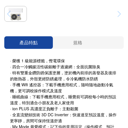
產品特點
規格
·
榮獲 1 級能源標籤，慳電環保
·
四合一冷觸
媒活性碳銀離子過濾
網：全面抗菌除臭
·
特有雙重金鑽防銹保護塗層，塗於機內前排的蒸發器及後排
的散熱器，外殼更經防銹處理，令冷氣機防水防銹
·
手機 Wifi 遙控器：下載手機應用程式，隨時隨
地啟動冷氣
機，更可調校操作模式及溫度
· 睡眠曲線：下載手機應用程式，睡覺前可調校每小時的預設
溫度，特別適合小朋友及老人家使用
·
ion PLUS 高濃度正負離子：主動殺菌
·
全直流變頻技術 3D DC Inverter：快速達至預設溫度，操作
更寧靜，房間可保持恆溫舒適
· My Mode 最愛模式：記下你的常用設定（操作模式、預計