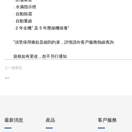
· 水滿指示燈
· 自動除霜
· 自動重啟
· 2 年全機* 及 5 年壓縮機保養*
*須受保用條款及細則約束，詳情請向客戶服務熱線查詢
規格如有更改，恕不另行通知
上一個産品
最新消息
産品
客戶服務