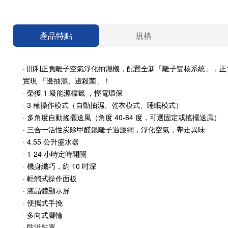
產品特點
規格
· 開利正負離子空氣淨化抽濕機，配置全新「離子雙核系統」，正負離子
實現 「邊抽濕、邊殺菌」！
· 榮獲 1 級能源標籤 ，慳電環保
· 3 種操作模式（自動抽濕、乾衣模式、睡眠模式）
· 多角度自動搖擺送風（角度 40-84 度，可選固定或搖擺送風）
· 三合一活性炭除甲醛銀離子過濾網，淨化空氣，帶走異味
· 4.55 公升盛水器
· 1-24 小時定時開關
· 機身纖巧，約 10 吋深
· 輕觸式操作面板
· 液晶體顯示屏
· 便攜式手挽
· 多向式腳輪
· 防溢裝置