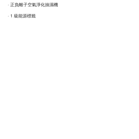
· 正負離子空氣淨化抽濕機
· 1 級能源標籤