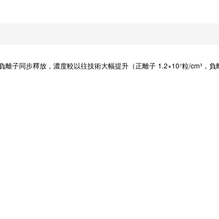
同步釋放，濃度較以往技術大幅提升（正離子 1.2×10⁷粒/cm³，負離子