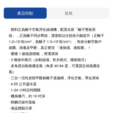
產品特點
規格
· 開利正負離子空氣淨化抽濕機，配置全新「離子雙核系
統」，正負離子同步釋放，濃度較以往技術大幅提升（正離子
1.2×10⁷粒/cm³，負離子 1.3×10⁷粒/cm³），有效分解空氣中
細菌、病毒及甲醛，真正實現 「邊抽濕、邊殺菌」！
· 榮獲 1 級能源標籤 ，慳電環保
· 3 種操作模式（自動抽濕、乾衣模式、睡眠模式）
· 多角度自動搖擺送風（角度 40-84 度，可選固定或搖擺送
風）
· 三合一活性炭除甲醛銀離子過濾網，淨化空氣，帶走異味
· 4.55 公升盛水器
· 1-24 小時定時開關
· 機身纖巧，約 10 吋深
· 輕觸式操作面板
· 液晶體顯示屏