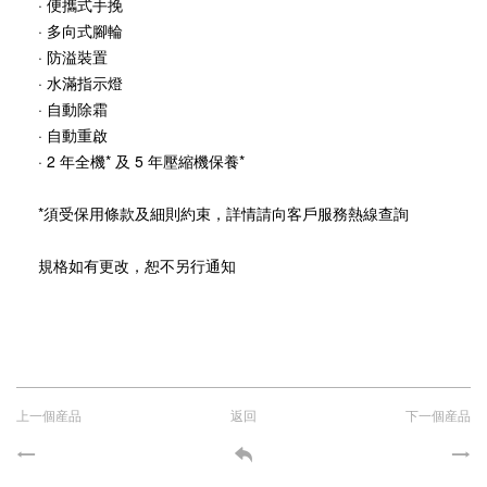
· 便攜式手挽
· 多向式腳輪
· 防溢裝置
· 水滿指示燈
· 自動除霜
· 自動重啟
· 2 年全機* 及 5 年壓縮機保養*
*須受保用條款及細則約束，詳情請向客戶服務熱線查詢
規格如有更改，恕不另行通知
上一個産品
返回
下一個産品