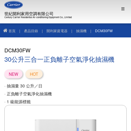
世紀開利家用空調有限公司
Century Carrier Residential Air-conditioning Equipment Co., Limited
首頁
|
產品目錄
|
開利家庭電器
|
抽濕機
|
DCM30FW
DCM30FW
30公升三合一正負離子空氣淨化抽濕機
NEW
HOT
· 抽濕量 30 公升／日
· 正負離子空氣淨化抽濕機
· 1 級能源標籤