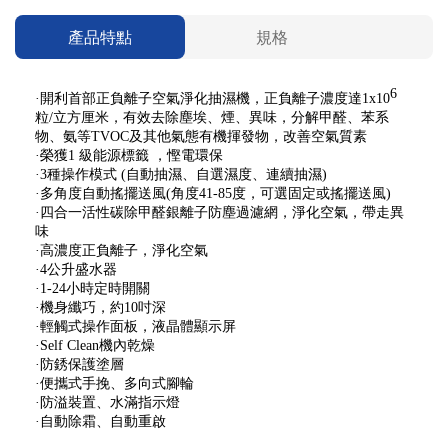
產品特點
規格
6
·開利首部正負離子空氣淨化抽濕機，正負離子濃度達1x10
粒/立方厘米，有效去除塵埃、煙、異味，分解甲醛、苯系
物、氨等TVOC及其他氣態有機揮發物，改善空氣質素
·榮獲1 級能源標籤 ，慳電環保
·3種操作模式 (自動抽濕、自選濕度、連續抽濕)
·多角度自動搖擺送風(角度41-85度，可選固定或搖擺送風)
·四合一活性碳除甲醛銀離子防塵過濾網，淨化空氣，帶走異
味
·高濃度正負離子，淨化空氣
·4公升盛水器
·1-24小時定時開關
·機身纖巧，約10吋深
·輕觸式操作面板，液晶體顯示屏
·Self Clean機內乾燥
·防銹保護塗層
·便攜式手挽、多向式腳輪
·防溢裝置、水滿指示燈
·自動除霜、自動重啟