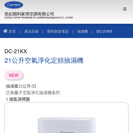
世紀開利家用空調有限公司
Century Carrier Residential Air-conditioning Equipment Co., Limited
首頁
|
產品目錄
|
開利家庭電器
|
抽濕機
|
DC-21KX
DC-21KX
21公升空氣淨化定頻抽濕機
NEW
·抽濕量21公升/日
·
正負離子空氣淨化抽濕機系列
·
1
級能源標籤